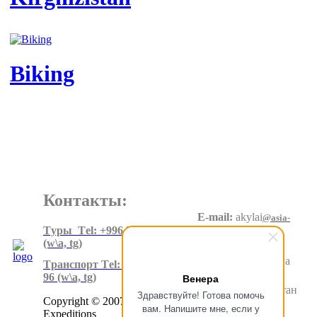
Biking
Контакты:
E-mail:
akylai
@asia-
expeditions.net
Tуры Тel: +996 550 60 20 90
(w\a, tg)
Адрес
:
Суеркулова
Tранспорт Тel: +996 500 80 99
1\5, 6 этаж
96
(w\a, tg)
Венера
Бишкек.Кыргызстан
Здравствуйте! Готова помочь
Copyright © 2007-2024 Asia
вам. Напишите мне, если у
Expeditions