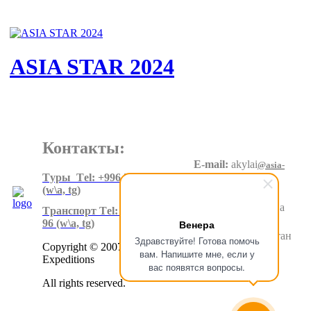
ASIA STAR 2024
Контакты:
E-mail:
akylai
@asia-
expeditions.net
Tуры Тel: +996 550 60 20 90
(w\a, tg)
Адрес
:
Суеркулова
Tранспорт Тel: +996 500 80 99
1\5, 6 этаж
96
(w\a, tg)
Венера
Бишкек.Кыргызстан
Здравствуйте! Готова помочь
Copyright © 2007-2024 Asia
вам. Напишите мне, если у
Expeditions
вас появятся вопросы.
All rights reserved.