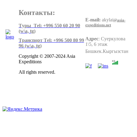
Контакты:
E-mail:
akylai
@asia-
expeditions.net
Tуры Тel: +996 550 60 20 90
(w\a, tg)
Адрес
:
Суеркулова
Tранспорт Тel: +996 500 80 99
1\5, 6 этаж
96
(w\a, tg)
Бишкек.Кыргызстан
Copyright © 2007-2024 Asia
Expeditions
All rights reserved.