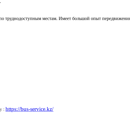
.
по труднодоступным местам. Имеет большой опыт передвижения 
https://bus-service.kz/
у :