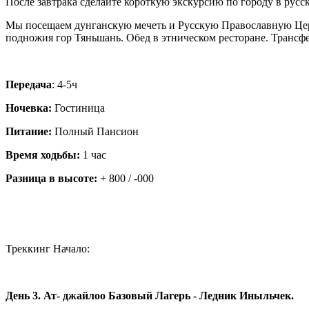
После завтрака сделайте короткую экскурсию по городу в русс
Мы посещаем дунганскую мечеть и Русскую Православную Церков
подножия гор Тяньшань. Обед в этническом ресторане. Трансфер
Передача
: 4-5ч
Ночевка:
Гостиница
Питание:
Полный Пансион
Время ходьбы:
1 час
Разница в высоте:
+ 800 / -000
Треккинг Начало:
День 3. Ат- джайлоо Базовый Лагерь - Ледник Иныльчек.