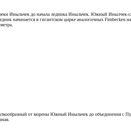
 реки Иныльчек до начала ледника Иныльчек. Южный Инылчек-са
едник начинается в гигантском цирке аналогичных Firnbecken на
метра.
вилкообразный от морены Южный Иныльчек до объединения с Пут
аная.