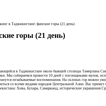
кинг в Таджикистане: фанские горы (21 день)
кие горы (21 день)
щийся в Таджикистане около бывшей столицы Тамерлана Самарк
ики. Мы собираемся провести 10 дней с погонщиками мулов, исп
останутся незабываемые воспоминания. На склонах гор можно ув
омиться со всеми видами народов Центральной Азии. Вас примут
бекистана: Хива, Бухара, Самарканд, исторические украшения С