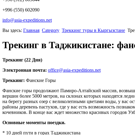
+996 (550) 602090
info@asia-expeditions.net
Вы здесь:
Главная
Category
Треккинг туры в Кыргызстане
Тре
Трекинг в Таджикистане: фанс
Треккинг (22 Дня)
Электронная почта:
office@asia-expeditions.net
Треккинг:
Фанские Горы
Фанские горы продолжают Памиро-Алтайский массив, возвышаю
вершин более 5000 метров, на склонах которых находятся ледн
на берегу разных озер с великолепными цветами воды, у вас 
районы деревень пастухов, где у вас есть возможность познак
кочевников. В конце вас ждет множество красивых городов Уз
Основные моменты поездки.
* 10 дней пути в горах Таджикистана