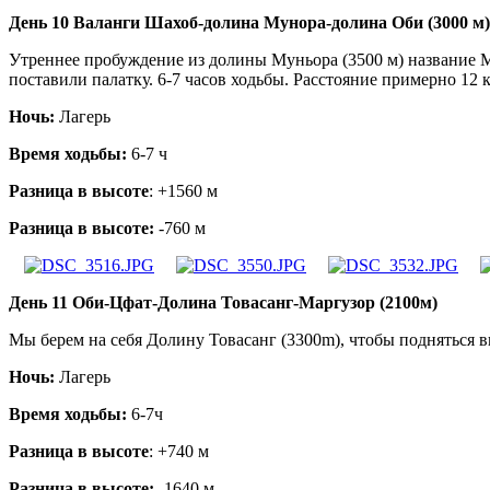
День 10 Валанги Шахоб-долина Мунора-долина Оби (3000 м)
Утреннее пробуждение из долины Муньора (3500 м) название М
поставили палатку. 6-7 часов ходьбы. Расстояние примерно 12 
Ночь:
Лагерь
Время ходьбы:
6-7 ч
Разница в высоте
: +1560 м
Разница в высоте:
-760 м
День 11 Оби-Цфат-Долина Товасанг-Маргузор (2100м)
Мы берем на себя Долину Товасанг (3300m), чтобы подняться вн
Ночь:
Лагерь
Время ходьбы:
6-7ч
Разница в высоте
: +740 м
Разница в высоте:
-1640 м