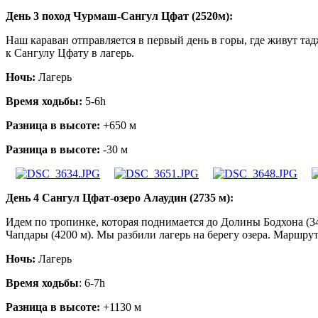
День 3 поход Чурмаш-Сангул Цфат (2520м):
Наш караван отправляется в первый день в горы, где живут т
к Сангулу Цфату в лагерь.
Ночь:
Лагерь
Время ходьбы:
5-6h
Разница в высоте:
+650 м
Разница в высоте:
-30 м
День 4 Сангул Цфат-озеро Алаудин (2735 м):
Идем по тропинке, которая поднимается до Долины Бодхона (34
Чапдары (4200 м). Мы разбили лагерь на берегу озера. Маршрут
Ночь:
Лагерь
Время ходьбы
: 6-7h
Разница в высоте:
+1130 м