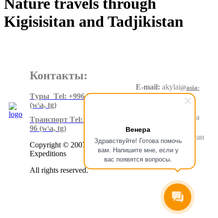
Nature travels through
Kigisisitan and Tadjikistan
Контакты:
E-mail:
akylai
@asia-
expeditions.net
Tуры Тel: +996 550 60 20 90
(w\a, tg)
Адрес
:
Суеркулова
Tранспорт Тel: +996 500 80 99
1\5, 6 этаж
96
(w\a, tg)
Венера
Бишкек.Кыргызстан
Здравствуйте! Готова помочь
Copyright © 2007-2024 Asia
вам. Напишите мне, если у
Expeditions
вас появятся вопросы.
All rights reserved.