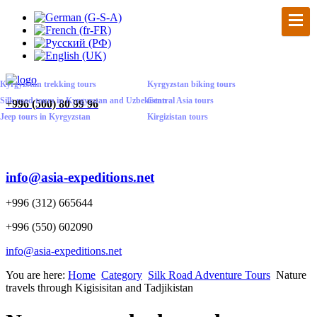
Kyrgyzstan trekking tours
Kyrgyzstan biking tours
Silk road tours in Kyrgyzstan and Uzbekistan
Central Asia tours
+
996 (500) 80 99 96
Jeep tours in Kyrgyzstan
Kirgizistan tours
info@asia-expeditions.net
+996 (312) 665644
+996 (550) 602090
info@asia-expeditions.net
You are here:
Home
Category
Silk Road Adventure Tours
Nature
travels through Kigisisitan and Tadjikistan