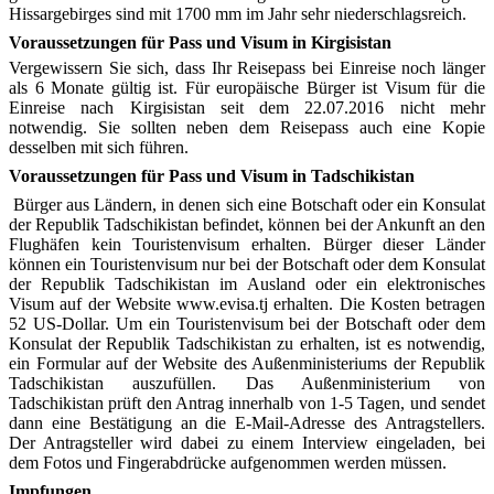
Hissargebirges sind mit 1700 mm im Jahr sehr niederschlagsreich.
Voraussetzungen für Pass und Visum in Kirgisistan
Vergewissern Sie sich, dass Ihr Reisepass bei Einreise noch länger
als 6 Monate gültig ist. Für europäische Bürger ist Visum für die
Einreise nach Kirgisistan seit dem 22.07.2016 nicht mehr
notwendig. Sie sollten neben dem Reisepass auch eine Kopie
desselben mit sich führen.
Voraussetzungen für Pass und Visum in Tadschikistan
Bürger aus Ländern, in denen sich eine Botschaft oder ein Konsulat
der Republik Tadschikistan befindet, können bei der Ankunft an den
Flughäfen kein Touristenvisum erhalten. Bürger dieser Länder
können ein Touristenvisum nur bei der Botschaft oder dem Konsulat
der Republik Tadschikistan im Ausland oder ein elektronisches
Visum auf der Website www.evisa.tj erhalten. Die Kosten betragen
52 US-Dollar. Um ein Touristenvisum bei der Botschaft oder dem
Konsulat der Republik Tadschikistan zu erhalten, ist es notwendig,
ein Formular auf der Website des Außenministeriums der Republik
Tadschikistan auszufüllen. Das Außenministerium von
Tadschikistan prüft den Antrag innerhalb von 1-5 Tagen, und sendet
dann eine Bestätigung an die E-Mail-Adresse des Antragstellers.
Der Antragsteller wird dabei zu einem Interview eingeladen, bei
dem Fotos und Fingerabdrücke aufgenommen werden müssen.
Impfungen