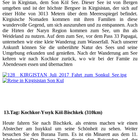
See in Kirgistan, dem Son Köl See. Dieser See ist von Bergen
umgeben und ist der höchste Bergsee in Kirgisistan, der sich auf
einer Höhe von 3013 Metern über dem Meeresspiegel befindet.
Kirgisische Nomaden kommen mit ihren Familien in diese
wundervolle Gegend, um sich auszuruhen und zu entspannen. Auch
die Hirten der Naryn Region kommen zum See, um ihn als
Weideland zu nutzen. Auf dem zum See, vor dem Pass 33 Papagai,
unternehen wir eine kleie Wanderug zum Wasserfall. Nach unserer
Ankunft können Sie die unberührte Natur des Sees und seine
Umgebung erkunden und genießen. Nach der Wanderung am See
kehren wir nach Kochkor zurück, wo wir bei der Famiie zu
Abendessen essen und übernachten
13.
Tag: Kochkor-Yssyk Köl-Bischkek (310km)
Heute fahren Sie nach Bischkek. als erstens machen wir einen
Abstecher am Issykkul um seine Schönheit zu sehen. Weiter
besuchen Sie den Burana Turm. Es ist ein Minarett aus dem 11.
Jahrhundert. Der Burana-Turm diente den Reisenden auf der