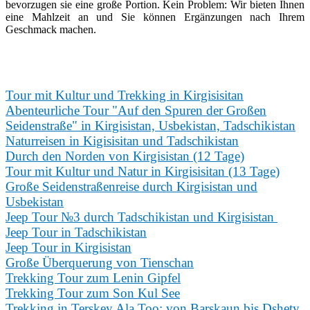
bevorzugen sie eine große Portion. Kein Problem: Wir bieten Ihnen
eine Mahlzeit an und Sie können Ergänzungen nach Ihrem
Geschmack machen.
Tour mit Kultur und Trekking in Kirgisisitan
Abenteurliche Tour "Auf den Spuren der Großen
Seidenstraße" in Kirgisistan, Usbekistan, Tadschikistan
Naturreisen in Kigisisitan und Tadschikistan
D
urch den Norden von Kirgisista
n (12 Tage)
T
our mit Kultur und Natur in Kirgisisitan (13 Tage
)
Große Seidenstraßenreise durch Kirgisistan und
Usbekistan
Jeep Tour №3 durch Tadschikistan und Kirgisistan
Jeep Tour in Tadschikistan
Jeep Tour in Kirgisistan
Große Überquerung von Tienschan
Trekking Tour zum Lenin Gipfel
Trekking Tour zum Son Kul Se
e
Trekking in Terskey Ala Too: von Barskaun bis Dshety