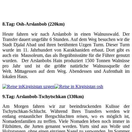
8.
Tag: Osh-Arslanbob (220km)
Heute fahren wir nach Arslanbob in einen Walnusswald. Der
Transfer dauert ungefähr 6 Stunden. Auf dem Weg besuchen wir die
Stadt Djalal Abad und ihren berühmten Uzgen Turm. Dieser Turm
wurde im 11. Jahrhundert von Karakhaniden erbaut. Dort gibt es
auch ein Mausoleum, das als Begräbnisstätte für die Führer genutzt
wurden. Der Arslanbobs Hain produziert 1500 Tonnen Walnüsse
pro Jahr und ist die größte natürliche Walnussquelle der
Welt.
Mittagessen auf dem Weg.
Abendessen und Aufenthalt im
lokalen Haus.
9.
Tag: Arslanbob-Tschytschkan (330km)
Am Morgen fahren wir zur beeindruckenden Kulisse der
Tschytschkan-Schlucht. Während Ihres Transfers werden wir
entlang erstaunlicher Bergschluchten reisen, wo es möglich ist,
Nomadenfamilien zu treffen. Viele Nomaden leben noch immer in
Filzhütten, die Jurten genannt werden. Yurts sind aus Wolle und
Holzstangen, ohne einen einzigen Nagel zu verwenden. Im Sommer