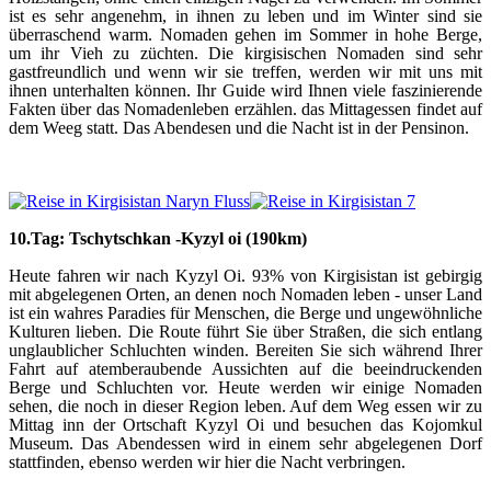
ist es sehr angenehm, in ihnen zu leben und im Winter sind sie
überraschend warm. Nomaden gehen im Sommer in hohe Berge,
um ihr Vieh zu züchten. Die kirgisischen Nomaden sind sehr
gastfreundlich und wenn wir sie treffen, werden wir mit uns mit
ihnen unterhalten können. Ihr Guide wird Ihnen viele faszinierende
Fakten über das Nomadenleben erzählen. das Mittagessen findet auf
dem Weeg statt. Das Abendesen und die Nacht ist in der Pensinon.
10.
T
ag: Tschytschkan -Kyzyl oi (190km)
Heute fahren wir nach Kyzyl Oi. 93% von Kirgisistan ist gebirgig
mit abgelegenen Orten, an denen noch Nomaden leben - unser Land
ist ein wahres Paradies für Menschen, die Berge und ungewöhnliche
Kulturen lieben. Die Route führt Sie über Straßen, die sich entlang
unglaublicher Schluchten winden. Bereiten Sie sich während Ihrer
Fahrt auf atemberaubende Aussichten auf die beeindruckenden
Berge und Schluchten vor. Heute werden wir einige Nomaden
sehen, die noch in dieser Region leben. Auf dem Weg essen wir zu
Mittag inn der Ortschaft Kyzyl Oi und besuchen das Kojomkul
Museum. Das Abendessen wird in einem sehr abgelegenen Dorf
stattfinden, ebenso werden wir hier die Nacht verbringen.