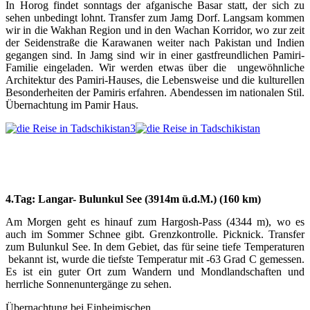
In Horog findet sonntags der afganische Basar statt, der sich zu
sehen unbedingt lohnt. Transfer zum Jamg Dorf. Langsam kommen
wir in die Wakhan Region und in den Wachan Korridor, wo zur zeit
der Seidenstraße die Karawanen weiter nach Pakistan und Indien
gegangen sind. In Jamg sind wir in einer gastfreundlichen Pamiri-
Familie eingeladen. Wir werden etwas über die ungewöhnliche
Architektur des Pamiri-Hauses, die Lebensweise und die kulturellen
Besonderheiten der Pamiris erfahren. Abendessen im nationalen Stil.
Übernachtung im Pamir Haus.
4.Tag: Langar- Bulunkul See (3914m ü.d.M.) (160 km)
Am Morgen geht es hinauf zum Hargosh-Pass (4344 m), wo es
auch im Sommer Schnee gibt. Grenzkontrolle. Picknick. Transfer
zum Bulunkul See. In dem Gebiet, das für seine tiefe Temperaturen
bekannt ist, wurde die tiefste Temperatur mit -63 Grad C gemessen.
Es ist ein guter Ort zum Wandern und Mondlandschaften und
herrliche Sonnenuntergänge zu sehen.
Übernachtung bei Einheimischen