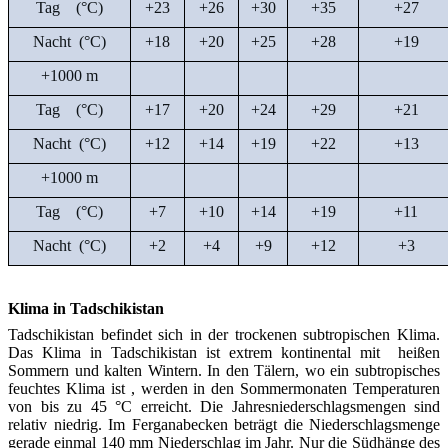
Tag (°C)
+23
+26
+30
+35
+27
Nacht (°C)
+18
+20
+25
+28
+19
+1000 m
Tag (°C)
+17
+20
+24
+29
+21
Nacht (°C)
+12
+14
+19
+22
+13
+1000 m
Tag (°C)
+7
+10
+14
+19
+11
Nacht (°C)
+2
+4
+9
+12
+3
Klima in Tadschikistan
Tadschikistan befindet sich in der trockenen subtropischen Klima.
Das Klima in Tadschikistan ist extrem kontinental mit heißen
Sommern und kalten Wintern. In den Tälern, wo ein subtropisches
feuchtes Klima ist , werden in den Sommermonaten Temperaturen
von bis zu 45 °C erreicht. Die Jahresniederschlagsmengen sind
relativ niedrig. Im Ferganabecken beträgt die Niederschlagsmenge
gerade einmal 140 mm Niederschlag im Jahr. Nur die Südhänge des