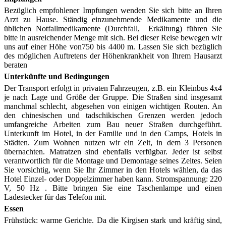
Bezüglich empfohlener Impfungen wenden Sie sich bitte an Ihren
Arzt zu Hause. Ständig einzunehmende Medikamente und die
üblichen Notfallmedikamente (Durchfall, Erkältung) führen Sie
bitte in ausreichender Menge mit sich. Bei dieser Reise bewegen wir
uns auf einer Höhe von750 bis 4400 m. Lassen Sie sich bezüglich
des möglichen Auftretens der Höhenkrankheit von Ihrem Hausarzt
beraten
Unterkünfte und Bedingungen
Der Transport erfolgt in privaten Fahrzeugen, z.B. ein Kleinbus 4x4
je nach Lage und Größe der Gruppe. Die Straßen sind insgesamt
manchmal schlecht, abgesehen von einigen wichtigen Routen. An
den chinesischen und tadschikischen Grenzen werden jedoch
umfangreiche Arbeiten zum Bau neuer Straßen durchgeführt.
Unterkunft im Hotel, in der Familie und in den Camps, Hotels in
Städten. Zum Wohnen nutzen wir ein Zelt, in dem 3 Personen
übernachten. Matratzen sind ebenfalls verfügbar. Jeder ist selbst
verantwortlich für die Montage und Demontage seines Zeltes. Seien
Sie vorsichtig, wenn Sie Ihr Zimmer in den Hotels wählen, da das
Hotel Einzel- oder Doppelzimmer haben kann. Stromspannung: 220
V, 50 Hz . Bitte bringen Sie eine Taschenlampe und einen
Ladestecker für das Telefon mit.
Essen
Frühstück: warme Gerichte. Da die Kirgisen stark und kräftig sind,