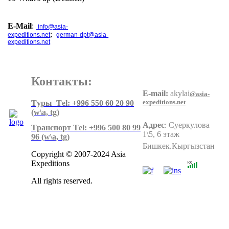
E-Mail
:
info@asia-
;
expeditions.net
german-dpt@asia-
expeditions.net
Контакты:
E-mail:
akylai
@asia-
expeditions.net
Tуры Тel: +996 550 60 20 90
(w\a, tg)
Адрес
:
Суеркулова
Tранспорт Тel: +996 500 80 99
1\5, 6 этаж
96
(w\a, tg)
Бишкек.Кыргызстан
Copyright © 2007-2024 Asia
Expeditions
All rights reserved.