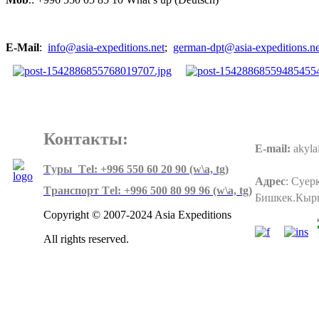
E-Mail
:
info@asia-expeditions.net
;
german-dpt@asia-expeditions.ne
Контакты:
E-mail:
akyla
Tуры Тel: +996 550 60 20 90 (w\a, tg)
Адрес
:
Суерк
Tранспорт Тel: +996 500 80 99 96
(w\a, tg)
Бишкек.Кыр
Copyright © 2007-2024 Asia Expeditions
All rights reserved.