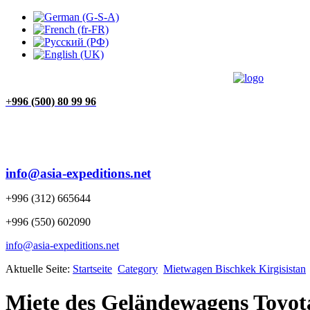
ÜBER UNS
BEWERTUNGEN
KONTAKTE
STARTSEITE
+
996 (500) 80 99 96
info@asia-expeditions.net
+996 (312) 665644
+996 (550) 602090
info@asia-expeditions.net
Aktuelle Seite:
Startseite
Category
Mietwagen Bischkek Kirgisistan
Miete des Geländewagens Toyota