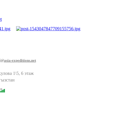
t
i
@asia-expeditions.net
улова 1\5, 6 этаж
гызстан