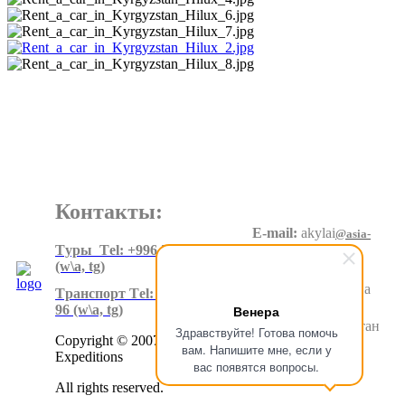
Контакты:
E-mail:
akylai
@asia-
expeditions.net
Tуры Тel: +996 550 60 20 90
(w\a, tg)
Адрес
:
Суеркулова
Tранспорт Тel: +996 500 80 99
1\5, 6 этаж
96
(w\a, tg)
Венера
Бишкек.Кыргызстан
Здравствуйте! Готова помочь
Copyright © 2007-2024 Asia
вам. Напишите мне, если у
Expeditions
вас появятся вопросы.
All rights reserved.