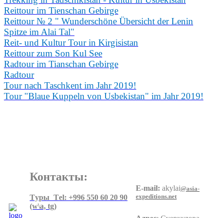
Reittour im Tienschan Gebirge
Reittour № 2 " Wunderschöne Übersicht der Lenin
Spitze im Alai Tal"
Reit- und Kultur Tour in Kirgisistan
Reittour zum Son Kul See
Radtour im Tianschan Gebirge
Radtour
T
our nach Taschkent im Jahr 2019!
Tour "Blaue Kuppeln von Usbekistan" im Jahr 2019!
Контакты:
E-mail:
akylai
@asia-
expeditions.net
Tуры Тel: +996 550 60 20 90
(w\a, tg)