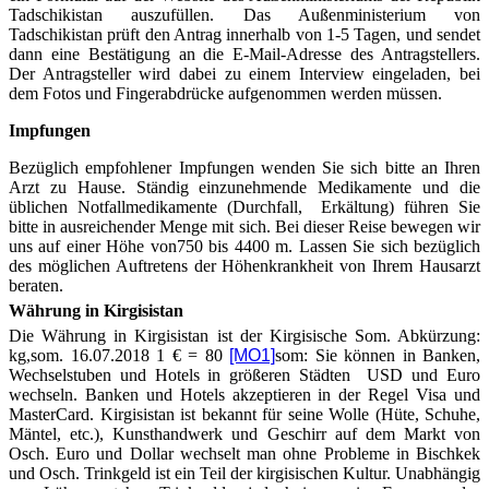
Tadschikistan auszufüllen. Das Außenministerium von
Tadschikistan prüft den Antrag innerhalb von 1-5 Tagen, und sendet
dann eine Bestätigung an die E-Mail-Adresse des Antragstellers.
Der Antragsteller wird dabei zu einem Interview eingeladen, bei
dem Fotos und Fingerabdrücke aufgenommen werden müssen.
Impfungen
Bezüglich empfohlener Impfungen wenden Sie sich bitte an Ihren
Arzt zu Hause. Ständig einzunehmende Medikamente und die
üblichen Notfallmedikamente (Durchfall, Erkältung) führen Sie
bitte in ausreichender Menge mit sich. Bei dieser Reise bewegen wir
uns auf einer Höhe von750 bis 4400 m. Lassen Sie sich bezüglich
des möglichen Auftretens der Höhenkrankheit von Ihrem Hausarzt
beraten.
Währung in Kirgisistan
Die Währung in Kirgisistan ist der Kirgisische Som. Abkürzung:
kg,som. 16.07.2018 1 € = 80
[MO1]
som: Sie können in Banken,
Wechselstuben und Hotels in größeren Städten USD und Euro
wechseln. Banken und Hotels akzeptieren in der Regel Visa und
MasterCard. Kirgisistan ist bekannt für seine Wolle (Hüte, Schuhe,
Mäntel, etc.), Kunsthandwerk und Geschirr auf dem Markt von
Osch. Euro und Dollar wechselt man ohne Probleme in Bischkek
und Osch. Trinkgeld ist ein Teil der kirgisischen Kultur. Unabhängig