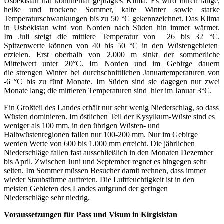
Usbekistan hat kontinental geprägtes Klima. Es wird durch lange,
heiße und trockene Sommer, kalte Winter sowie starke
Temperaturschwankungen bis zu 50 °C gekennzeichnet. Das Klima
in Usbekistan wird von Norden nach Süden hin immer wärmer.
Im Juli steigt die mittlere Temperatur von 26 bis 32 °C.
Spitzenwerte können von 40 bis 50 °C in den Wüstengebieten
erzielen. Erst oberhalb von 2.000 m sinkt der sommerliche
Mittelwert unter 20°C. Im Norden und im Gebirge dauern
die strengen Winter bei durchschnittlichen Januartemperaturen von
-6 °C bis zu fünf Monate. Im Süden sind sie dagegen nur zwei
Monate lang; die mittleren Temperaturen sind hier im Januar 3°C.
Ein Großteil des Landes erhält nur sehr wenig Niederschlag, so dass
Wüsten dominieren. Im östlichen Teil der Kysylkum-Wüste sind es
weniger als 100 mm, in den übrigen Wüsten- und
Halbwüstenregionen fallen nur 100-200 mm. Nur im Gebirge
werden Werte von 600 bis 1.000 mm erreicht. Die jährlichen
Niederschläge fallen fast ausschließlich in den Monaten Dezember
bis April. Zwischen Juni und September regnet es hingegen sehr
selten. I
m Sommer müssen Besucher damit rechnen, dass immer
wieder Staubstürme auftreten. Die Luftfeuchtigkeit ist in den
meisten Gebieten des Landes aufgrund der geringen
Niederschläge sehr niedrig.
Voraussetzungen für Pass und Visum in Kirgisistan