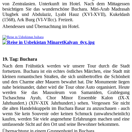
von Zentralasien. Unterkunft im Hotel. Nach dem Mittagessen
besichtigen Sie das wunderschöne Buchara. Miri-Arab Madrasah
Ulugbek und Abdulaziz, Lyabi Hauz (XVI-XVII), Kukeldash
(1568), Ark Burg (VI-VIIcc). Freizeit.
Abendessen und Übernachtung im Hotel.
19. Tag: Buchara
Nach dem Frühstück werden wir unsere Tour durch die Stadt
fortsetzen. Buchara ist ein echtes östliches Märchen, eine Stadt mit
kleinen romantischen Straßen, die sich unübertroffen die Schönheit
und den Charme alter Mauern bewahrt hat. Die Monumente liegen
nahe beieinander, daher wird die Tour ohne Auto organisiert. Heute
werden Sie das Mausoleum von Samaniden, Grablegung
Tschaschma Ayub, Chor Minor Ensemble Kalon (IX-X
Jahrhundert.) (XIV-XIX Jahrhundert.) sehen. Vergessen Sie nicht
die alten Handelskuppeln im Buchara Basar zu anzuschauen - auch
wenn Sie kein Souvenir oder keinen Schmuck (unwahrscheinlich)
kaufen, werden Sie viele angenehme Erfahrungen machen und eine
umfassende Sicht auf den Ort und seine Bewohner bekommen.
Übernachtung in einem Gruppenhotel in Buchara.