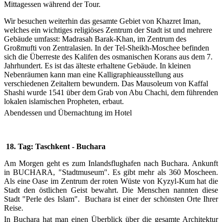
Mittagessen während der Tour.
Wir besuchen weiterhin das gesamte Gebiet von Khazret Iman,
welches ein wichtiges religiöses Zentrum der Stadt ist und mehrere
Gebäude umfasst: Madrasah Barak-Khan, im Zentrum des
Großmufti von Zentralasien. In der Tel-Sheikh-Moschee befinden
sich die Überreste des Kalifen des osmanischen Korans aus dem 7.
Jahrhundert. Es ist das älteste erhaltene Gebäude. In kleinen
Nebenräumen kann man eine Kalligraphieausstellung aus
verschiedenen Zeitaltern bewundern. Das Mausoleum von Kaffal
Shashi wurde 1541 über dem Grab von Abu Chachi, dem führenden
lokalen islamischen Propheten, erbaut.
Abendessen und Übernachtung im Hotel
18. Tag: Taschkent - Buchara
Am Morgen geht es zum Inlandsflughafen nach Buchara. Ankunft
in BUCHARA, "Stadtmuseum". Es gibt mehr als 360 Moscheen.
Als eine Oase im Zentrum der roten Wüste von Kyzyl-Kum hat die
Stadt den östlichen Geist bewahrt. Die Menschen nannten diese
Stadt "Perle des Islam". Buchara ist einer der schönsten Orte Ihrer
Reise.
In Buchara hat man einen Überblick über die gesamte Architektur