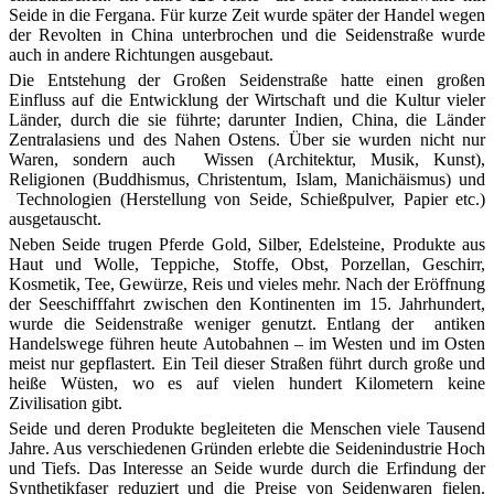
Seide in die Fergana. Für kurze Zeit wurde später der Handel wegen
der Revolten in China unterbrochen und die Seidenstraße wurde
auch in andere Richtungen ausgebaut.
Die Entstehung der Großen Seidenstraße hatte einen großen
Einfluss auf die Entwicklung der Wirtschaft und die Kultur vieler
Länder, durch die sie führte; darunter Indien, China, die Länder
Zentralasiens und des Nahen Ostens. Über sie wurden nicht nur
Waren, sondern auch Wissen (Architektur, Musik, Kunst),
Religionen (Buddhismus, Christentum, Islam, Manichäismus) und
Technologien (Herstellung von Seide, Schießpulver, Papier etc.)
ausgetauscht.
Neben Seide trugen Pferde Gold, Silber, Edelsteine, Produkte aus
Haut und Wolle, Teppiche, Stoffe, Obst, Porzellan, Geschirr,
Kosmetik, Tee, Gewürze, Reis und vieles mehr. Nach der Eröffnung
der Seeschifffahrt zwischen den Kontinenten im 15. Jahrhundert,
wurde die Seidenstraße weniger genutzt. Entlang der antiken
Handelswege führen heute Autobahnen – im Westen und im Osten
meist nur gepflastert. Ein Teil dieser Straßen führt durch große und
heiße Wüsten, wo es auf vielen hundert Kilometern keine
Zivilisation gibt.
Seide und deren Produkte begleiteten die Menschen viele Tausend
Jahre. Aus verschiedenen Gründen erlebte die Seidenindustrie Hoch
und Tiefs. Das Interesse an Seide wurde durch die Erfindung der
Synthetikfaser reduziert und die Preise von Seidenwaren fielen.