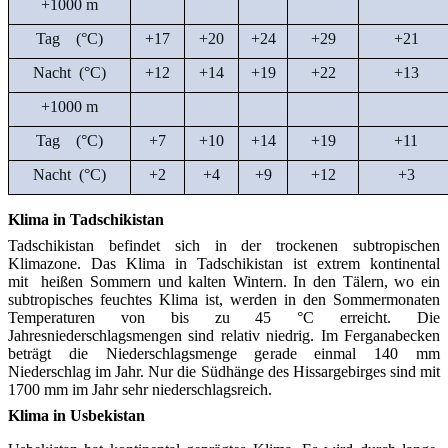
+1000 m
Tag (°C)
+17
+20
+24
+29
+21
Nacht (°C)
+12
+14
+19
+22
+13
+1000 m
Tag (°C)
+7
+10
+14
+19
+11
Nacht (°C)
+2
+4
+9
+12
+3
Klima in Tadschikistan
Tadschikistan befindet sich in der trockenen subtropischen
Klimazone. Das Klima in Tadschikistan ist extrem kontinental
mit heißen Sommern und kalten Wintern. In den Tälern, wo ein
subtropisches feuchtes Klima ist, werden in den Sommermonaten
Temperaturen von bis zu 45 °C erreicht. Die
Jahresniederschlagsmengen sind relativ niedrig. Im Ferganabecken
beträgt die Niederschlagsmenge gerade einmal 140 mm
Niederschlag im Jahr. Nur die Südhänge des Hissargebirges sind mit
1700 mm im Jahr sehr niederschlagsreich.
Klima in Usbekistan