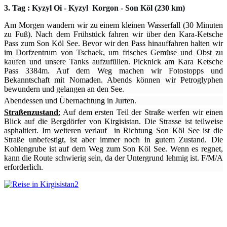
3. Tag : Kyzyl Oi - Kyzyl Korgon - Son Köl (230 km)
Am Morgen wandern wir zu einem kleinen Wasserfall (30 Minuten
zu Fuß). Nach dem Frühstück fahren wir über den Kara-Ketsche
Pass zum Son Köl See. Bevor wir den Pass hinauffahren halten wir
im Dorfzentrum von Tschaek, um frisches Gemüse und Obst zu
kaufen und unsere Tanks aufzufüllen. Picknick am Kara Ketsche
Pass 3384m. Auf dem Weg machen wir Fotostopps und
Bekanntschaft mit Nomaden. Abends können wir Petroglyphen
bewundern und gelangen an den See.
Abendessen und Übernachtung in Jurten.
Straßenzustand
:
Auf dem ersten Teil der Straße werfen wir einen
Blick auf die Bergdörfer von Kirgisistan. Die Strasse ist teilweise
asphaltiert. Im weiteren verlauf in Richtung Son Köl See ist die
Straße unbefestigt, ist aber immer noch in gutem Zustand. Die
Kohlengrube ist auf dem Weg zum Son Köl See. Wenn es regnet,
kann die Route schwierig sein, da der Untergrund lehmig ist. F/M/A
erforderlich.