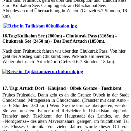
Nach dem Frühstück geht es über den Deception und Laudan Pass
zum Kulikalon See. Campingplatz am Bibizhannat See.
Abendessen und Übernachtung in Zelten. (Gehzeit 6-7 Stunden, 18
km).
16.Tag:Kulikalon See (2800m) - Chukurak Pass (3165m) -
Chukurak See (2450 m) - Das Dorf Artuch (1850m).
Nach dem Frühstück fahren wir über den Chukurak Pass. Von hier
geht der Abstieg zum Chukurak See. Picknick am Seeufer.
Weiterfahrt nach ArtuchDorf (Gehzeit 6-7 Stunden. 18 km).
17. Tag: Artuch Dorf - Khujand - Oibek Grenze - Taschkent
Frühes Frühstück. Dann geht es an die Grenze Oybek in der Stadt
Chudschand. Mittagessen in Chudschand. (Transfer mit dem Auto -
ca. 6 Stunden. 380 km.) Wenn Sie die Grenze überqueren, werden
Sie von unserem Fahrer und Reiseleiter in Usbekistan abgeholt.
Transfer nach Taschkent, der Hauptstadt des Landes, an der
«Nordgrenze» des alten Maveranahara gelegen, im fruchtbaren Tal
des Flusses Chirchik. Vor vielen Jahren wurde dieser Ort von