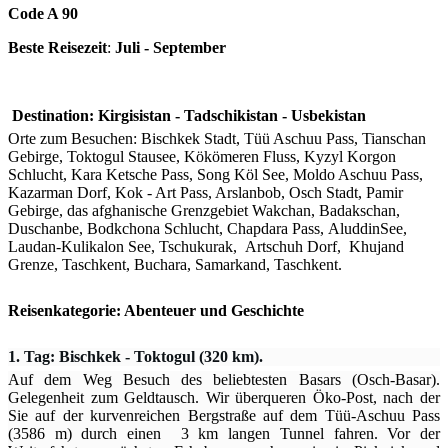
Code A 90
Beste Reisezeit
:
Juli - September
Destination: Kirgisistan - Tadschikistan - Usbekistan
Orte zum Besuchen: Bischkek Stadt, Tüü Aschuu Pass, Tianschan
Gebirge, Toktogul Stausee, Kökömeren Fluss, Kyzyl Korgon
Schlucht, Kara Ketsche Pass, Song Köl See, Moldo Aschuu Pass,
Kazarman Dorf, Kok - Art Pass, Arslanbob, Osch Stadt, Pamir
Gebirge, das afghanische Grenzgebiet Wakchan,
Badakschan,
Duschanbe, Bodkchona Schlucht, Chapdara Pass, AluddinSee,
Laudan-Kulikalon See, Tschukurak, Artschuh Dorf, Khujand
Grenze, Taschkent, Buchara, Samarkand, Taschkent.
Reisenkategorie: Abenteuer und Geschichte
1. Tag: Bischkek - Toktogul (320 km).
Auf dem Weg Besuch des beliebtesten Basars (Osch-Basar).
Gelegenheit zum Geldtausch. Wir überqueren Öko-Post, nach der
Sie auf der kurvenreichen Bergstraße auf dem Tüü-Aschuu Pass
(3586 m) durch einen 3 km langen Tunnel fahren. Vor der