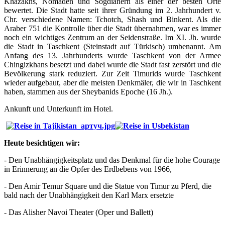
Khazakhs, Nomaden und Sogdianern als einer der besten Orte
bewertet. Die Stadt hatte seit ihrer Gründung im 2. Jahrhundert v.
Chr. verschiedene Namen: Tchotch, Shash und Binkent. Als die
Araber 751 die Kontrolle über die Stadt übernahmen, war es immer
noch ein wichtiges Zentrum an der Seidenstraße. Im XI. Jh. wurde
die Stadt in Taschkent (Steinstadt auf Türkisch) umbenannt. Am
Anfang des 13. Jahrhunderts wurde Taschkent von der Armee
Chingizkhans besetzt und dabei wurde die Stadt fast zerstört und die
Bevölkerung stark reduziert. Zur Zeit Timurids wurde Taschkent
wieder aufgebaut, aber die meisten Denkmäler, die wir in Taschkent
haben, stammen aus der Sheybanids Epoche (16 Jh.).
Ankunft und Unterkunft im Hotel.
Heute besichtigen wir:
- Den Unabhängigkeitsplatz und das Denkmal für die hohe Courage
in Erinnerung an die Opfer des Erdbebens von 1966,
- Den Amir Temur Square und die Statue von Timur zu Pferd, die
bald nach der Unabhängigkeit den Karl Marx ersetzte
- Das Alisher Navoi Theater (Oper und Ballett)