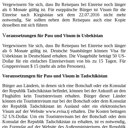
Vergewissern Sie sich, dass Ihr Reisepass bei Einreise noch länger
als 6 Monate gültig ist. Für eurppäische Bürger ist Visum für die
Einreise nach Kirgisistan seit dem 22.07.2016 nicht mehr
notwendig. Sie sollten neben dem Reisepass auch eine Kopie
desselben mit sich führen
V
o
raussetzungen für Pass und Visum in Usbekistan
Vergewissern Sie sich, dass Ihr Reisepass bei Einreise noch länger
als 6 Monate gültig ist. Deutsche Staatsbürger können Visa für
Usbekistan in Deutschland erhalten. Die Visagebühr beträgt 50 US-
Dollar für ein einfaches Einreisevisum von bis zu 15 Tagen. Für
Gruppenvisum $ 15 (mehr als zehn Personen).
Voraussetzungen für Pass und Visum in Tadschikistan
Bürger aus Ländern, in denen sich eine Botschaft oder ein Konsulat
der Republik Tadschikistan befindet, können bei der Ankunft an den
Flughäfen kein Touristenvisum erhalten. Bürger dieser Länder
können ein Touristenvisum nur bei der Botschaft oder dem Konsulat
der Republik Tadschikistan im Ausland oder ein elektronisches
Visum auf der Website www.evisa.tj erhalten. Die Kosten betragen
52 US-Dollar. Um ein Touristenvisum bei der Botschaft oder dem
Konsulat der Republik Tadschikistan zu erhalten, ist es notwendig,
ein Formular auf der Website des Außenministeriums der Republik