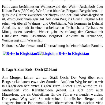
Fahrt zum berühmtesten Walnusswald der Welt - Arslanbob über
Kökart Pass (3300 m). Wir fahren über das Fergana-Bergrücken, die
quasi die Grenze zwischen der Naryn- und der Jalal Abad-Regionen
ist, dzum gleichnamigen Tal. Auf dem Weg ins Grüne Ferghana-Tal
sehen wir überall Walnuss- und Obstbäume. Wir kommen in Dshalal
Abad an, wo wir in einem usbekischen Tschaichana Teehaus zu
Mittag essen werden. Weiter geht es entlang der Grenze mit
Usbekistan zum Arslanbob Bergdorf. Ankunft in Arslanbob,
Wanderung zum Wasserfall.
Nationales Abendessen und Übernachtung bei einer lokalen Familie.
6. Tag: Arslan Bob - Osch (210km)
Am Morgen fahren wir zur Stadt Osch. Der Weg über eine
Bergstrecke dauert etwa vier Stunden. Auf dem Weg besuchen wir
in Uzgen den berühmten Uzgen Turm. Dieser Turm wurde im 11.
Jahrhundert von Karakhaniden gebaut. Es gibt dort auch
Mausoleen, die als Grabstätten für die Führer verwendet wurden.
Der ganze Weg wird Sie mit seinen himmlischen Bergen und
ausgezeichneten Panoramablicken überraschen. Wir machen viele