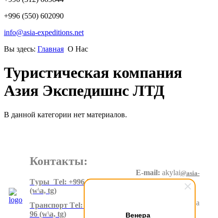
+996 (550) 602090
info@asia-expeditions.net
Вы здесь:
Главная
О Нас
Туристическая компания
Азия Экспедишнс ЛТД
В данной категории нет материалов.
Контакты:
E-mail:
akylai
@asia-
expeditions.net
Tуры Тel: +996 550 60 20 90
(w\a, tg)
Адрес
:
Суеркулова
Tранспорт Тel: +996 500 80 99
1\5, 6 этаж
96
(w\a, tg)
Венера