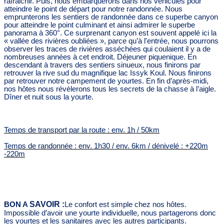
rafraichir. Puis, nous embarquerons dans nos véhicules pour
atteindre le point de départ pour notre randonnée. Nous
emprunterons les sentiers de randonnée dans ce superbe canyon
pour atteindre le point culminant et ainsi admirer le superbe
panorama à 360°. Ce surprenant canyon est souvent appelé ici la
« vallée des rivières oubliées », parce qu’à l'entrée, nous pourrons
observer les traces de rivières asséchées qui coulaient il y a de
nombreuses années à cet endroit. Déjeuner piquenique. En
descendant à travers des sentiers sinueux, nous finirons par
retrouver la rive sud du magnifique lac Issyk Koul. Nous finirons
par retrouver notre campement de yourtes. En fin d’après-midi,
nos hôtes nous révèlerons tous les secrets de la chasse à l’aigle.
Dîner et nuit sous la yourte.
Temps de transport par la route : env. 1h / 50km
Temps de randonnée : env. 1h30 / env. 6km / dénivelé : +220m
-220m
SAVOIR :
BON A
Le confort est simple chez nos hôtes.
Impossible d’avoir une yourte individuelle, nous partagerons donc
les yourtes et les sanitaires avec les autres participants.