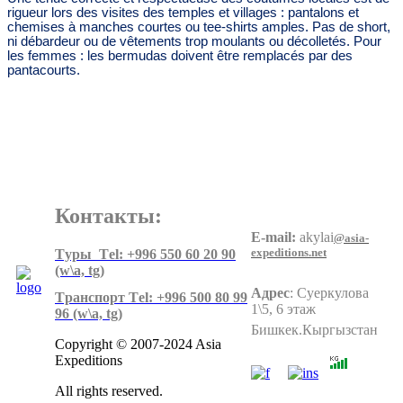
rigueur lors des visites des temples et villages : pantalons et
chemises à manches courtes ou tee-shirts amples. Pas de short,
ni débardeur ou de vêtements trop moulants ou décolletés. Pour
les femmes : les bermudas doivent être remplacés par des
pantacourts.
Контакты:
E-mail:
akylai
@asia-
expeditions.net
Tуры Тel: +996 550 60 20 90
(w\a, tg)
Адрес
:
Суеркулова
Tранспорт Тel: +996 500 80 99
1\5, 6 этаж
96
(w\a, tg)
Бишкек.Кыргызстан
Copyright © 2007-2024 Asia
Expeditions
All rights reserved.