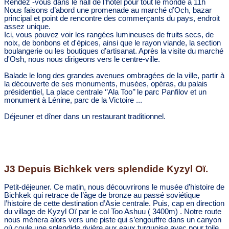
Rendez -vous dans le hall de l’hôtel pour tout le monde à 11h
Nous faisons d’abord une promenade au marché d’Och, bazar
principal et point de rencontre des commerçants du pays, endroit
assez unique.
Ici, vous pouvez voir les rangées lumineuses de fruits secs, de
noix, de bonbons et d'épices, ainsi que le rayon viande, la section
boulangerie ou les boutiques d’artisanat. Après la visite du marché
d'Osh, nous nous dirigeons vers le centre-ville.
Balade le long des grandes avenues ombragées de la ville, partir à
la découverte de ses monuments, musées, opéras, du palais
présidentiel, La place centrale ‘’Ala Too’’ le parc Panfilov et un
monument à Lénine, parc de la Victoire ...
Déjeuner et dîner dans un restaurant traditionnel.
J3 Depuis Bichkek vers splendide Kyzyl Oï.
Petit-déjeuner. Ce matin, nous découvrirons le musée d’histoire de
Bichkek qui retrace de l’âge de bronze au passé soviétique
l’histoire de cette destination d’Asie centrale. Puis, cap en direction
du village de Kyzyl Oï par le col Too Ashuu ( 3400m) . Notre route
nous mènera alors vers une piste qui s’engouffre dans un canyon
où coule une splendide rivière aux eaux turquoise avec pour toile