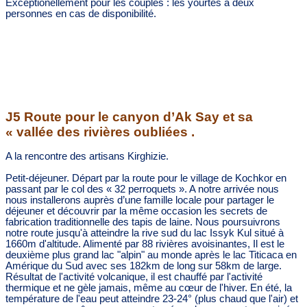
Exceptionellement pour les couples : les yourtes a deux
personnes en cas de disponibilité.
J5
Route pour
le canyon d’Ak Say et sa
« vallée des rivières oubliées .
A la rencontre des artisans Kirghizie.
Petit-déjeuner. Départ par la route pour le village de Kochkor en
passant par le col des « 32 perroquets ». A notre arrivée nous
nous installerons auprès d’une famille locale pour partager le
déjeuner et découvrir par la même occasion les secrets de
fabrication traditionnelle des tapis de laine. Nous poursuivrons
notre route jusqu'à atteindre la rive sud du lac Issyk Kul situé à
1660m d'altitude. Alimenté par 88 rivières avoisinantes, Il est le
deuxième plus grand lac "alpin" au monde après le lac Titicaca en
Amérique du Sud avec ses 182km de long sur 58km de large.
Résultat de l'activité volcanique, il est chauffé par l'activité
thermique et ne gèle jamais, même au cœur de l'hiver. En été, la
température de l'eau peut atteindre 23-24° (plus chaud que l'air) et