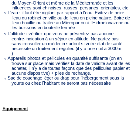
du Moyen-Orient et même de la Méditerranée et les
influences sont chinoises, russes, persanes, orientales, etc.
L’eau :
il faut être vigilant par rapport à l’eau. Evitez de boire
v
l’eau du robinet en ville ou de l’eau en pleine nature. Boire de
l’eau bouillie ou traitée au Micropur ou à l’Hidroclonazone ou
les boissons en bouteille fermée
L’altitude
:
vérifiez que vous ne présentez pas aucune
v
contre-indication à un séjour en altitude. Ne partez pas
sans consulter un médecin surtout si votre état de santé
nécessite un traitement régulier. (il y a une nuit à 3000m
)
Appareils photos et pellicules en quantité suffisante (on en
v
trouve sur place mais vérifiez la date de validité avant de les
acheter, il n'y a de toutes façons que des pellicules papier et
aucune diapositive) + piles de rechange.
Sac de couchage léger ou drap pour l'hébergement sous la
v
yourte ou chez l'habitant ne seront pas nécessaire
Equipement