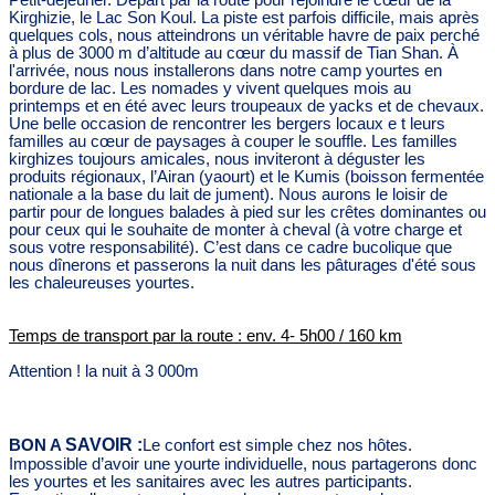
Kirghizie, le Lac Son Koul. La piste est parfois difficile, mais après
quelques cols, nous atteindrons un véritable havre de paix perché
à plus de 3000 m d’altitude au cœur du massif de Tian Shan. À
l'arrivée, nous nous installerons dans notre camp yourtes en
bordure de lac. Les nomades y vivent quelques mois au
printemps et en été avec leurs troupeaux de yacks et de chevaux.
Une belle occasion de rencontrer les bergers locaux e
t leurs
familles au cœur de paysages à couper le souffle. Les familles
kirghizes toujours amicales, nous inviteront à déguster les
produits régionaux, l’Airan (yaourt) et le Kumis (boisson fermentée
nationale a la base du lait de jument). Nous aurons le loisir de
partir pour de longues balades à pied sur les crêtes dominantes ou
pour ceux qui le souhaite de monter à cheval (à votre charge et
sous votre responsabilité). C’est dans ce cadre bucolique que
nous dînerons et passerons la nuit dans les pâturages d'été sous
les chaleureuses yourtes.
Temps de transport par la route : env. 4- 5h00 / 160 km
Attention ! la nuit à 3 000m
SAVOIR :
BON A
Le confort est simple chez nos hôtes.
Impossible d’avoir une yourte individuelle, nous partagerons donc
les yourtes et les sanitaires avec les autres participants.