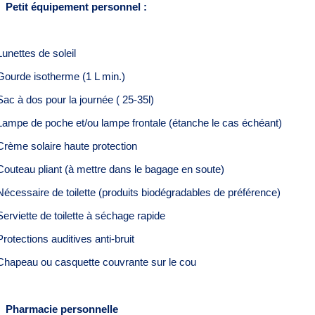
Petit équipement personnel :
Lunettes de soleil
Gourde isotherme (1 L min.)
Sac à dos pour la journée ( 25-35l)
Lampe de poche et/ou lampe frontale (étanche le cas échéant)
Crème solaire haute protection
Couteau pliant (à mettre dans le bagage en soute)
Nécessaire de toilette (produits biodégradables de préférence)
Serviette de toilette à séchage rapide
Protections auditives anti-bruit
Chapeau ou casquette couvrante sur le cou
Pharmacie personnelle