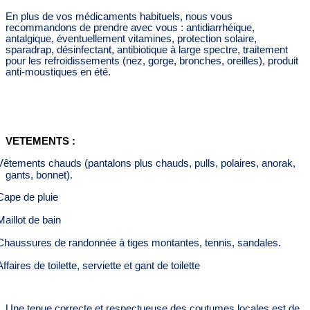
En plus de vos médicaments habituels, nous vous
recommandons de prendre avec vous : antidiarrhéique,
antalgique, éventuellement vitamines, protection solaire,
sparadrap, désinfectant, antibiotique à large spectre, traitement
pour les refroidissements (nez, gorge, bronches, oreilles), produit
anti-moustiques en été.
VETEMENTS :
Vêtements chauds (pantalons plus chauds, pulls, polaires, anorak,
gants, bonnet).
Cape de pluie
Maillot de bain
Chaussures de randonnée à tiges montantes, tennis, sandales.
Affaires de toilette, serviette et gant de toilette
Une tenue correcte et respectueuse des coutumes locales est de