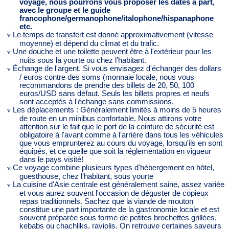
voyage, nous pourrons vous proposer les dates à part,
avec le groupe et le guide
francophone/germanophone/italophone/hispanaphone
etc.
Le temps de transfert est donné approximativement (vitesse
v
moyenne) et dépend du climat et du trafic.
Une douche et une toilette peuvent être à l'extérieur pour les
v
nuits sous la yourte ou chez l’habitant.
Échange de l'argent. Si vous envisagez d'échanger des dollars
v
/ euros contre des soms (monnaie locale, nous vous
recommandons de prendre des billets de 20, 50, 100
euros/USD sans défaut. Seuls les billets propres et neufs
sont acceptés à l'échange sans commissions.
Les déplacements : Généralement limités à moins de 5 heures
v
de route en un minibus confortable. Nous attirons votre
attention sur le fait que le port de la ceinture de sécurité est
obligatoire à l'avant comme à l'arrière dans tous les véhicules
que vous emprunterez au cours du voyage, lorsqu'ils en sont
équipés, et ce quelle que soit la réglementation en vigueur
dans le pays visité!
Ce voyage combine plusieurs types d'hébergement en hôtel,
v
guesthouse, chez l'habitant, sous yourte
La cuisine d'Asie centrale est généralement saine, assez variée
v
et vous aurez souvent l'occasion de déguster de copieux
repas traditionnels. Sachez que la viande de mouton
constitue une part importante de la gastronomie locale et est
souvent préparée sous forme de petites brochettes grillées,
kebabs ou chachliks, raviolis. On retrouve certaines saveurs