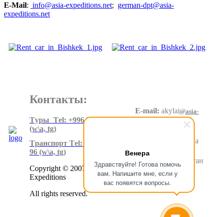
E-Mail
:
info@asia-expeditions.net
;
german-dpt@asia-
expeditions.net
Контакты:
E-mail:
akylai
@asia-
expeditions.net
Tуры Тel: +996 550 60 20 90
(w\a, tg)
Адрес
:
Суеркулова
Tранспорт Тel: +996 500 80 99
1\5, 6 этаж
Венера
96
(w\a, tg)
Бишкек.Кыргызстан
Здравствуйте! Готова помочь
Copyright © 2007-2024 Asia
вам. Напишите мне, если у
Expeditions
вас появятся вопросы.
All rights reserved.