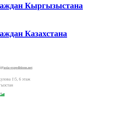
граждан Кыргызыстана
раждан Казахстана
i
@asia-expeditions.net
улова 1\5, 6 этаж
гызстан