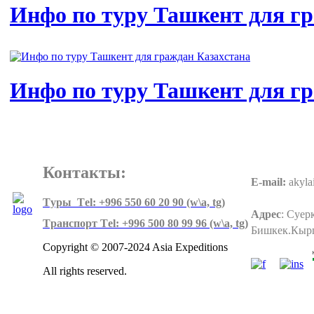
Инфо по туру Ташкент для 
Инфо по туру Ташкент для г
Контакты:
E-mail:
akyla
Tуры Тel: +996 550 60 20 90 (w\a, tg)
Адрес
:
Суерк
Tранспорт Тel: +996 500 80 99 96
(w\a, tg)
Бишкек.Кыр
Copyright © 2007-2024 Asia Expeditions
All rights reserved.