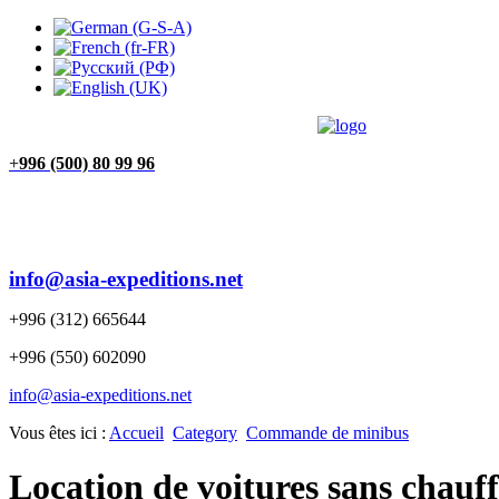
FEEDBACK (2)
OUR PARTNERS (2)
MAISON
+
996 (500) 80 99 96
info@asia-expeditions.net
+996 (312) 665644
+996 (550) 602090
info@asia-expeditions.net
Vous êtes ici :
Accueil
Category
Commande de minibus
Location de voitures sans chauf